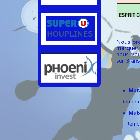
Nous pre
marquer 
nous vo
sur 3 ans
Muta
Rembour
Muta
Rembou